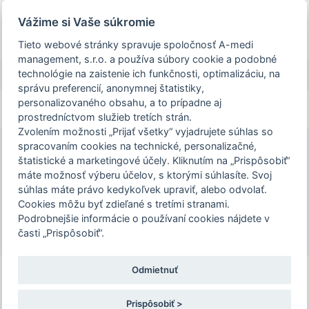
Prezeráte si stránku archivovaného a už
Vážime si Vaše súkromie
uskutočneného podujatia.
Tieto webové stránky spravuje spoločnosť A-medi
management, s.r.o. a používa súbory cookie a podobné
person_off
arrow_drop_down
technológie na zaistenie ich funkčnosti, optimalizáciu, na
správu preferencií, anonymnej štatistiky,
personalizovaného obsahu, a to prípadne aj
Toggle
prostredníctvom služieb tretích strán.
Podujatie Neurorádiologický deň je určené
navigation
Zvolením možnosti „Prijať všetky“ vyjadrujete súhlas so
len pre zdravotníckych pracovníkov. Pre
spracovaním cookies na technické, personalizačné,
pokračovanie na stránku podujatia,
štatistické a marketingové účely. Kliknutím na „Prispôsobiť“
Neurorádiologický deň
potvrďte prosím, že ste zdravotníckym
máte možnosť výberu účelov, s ktorými súhlasíte. Svoj
16. – 17. 11. 2025 | Wellness Hotel Chopok
súhlas máte právo kedykoľvek upraviť, alebo odvolať.
pracovníkom, alebo zvoľte možnosť
Demänovská Dolina 20, 031 01 Demänovská
Cookies môžu byť zdieľané s tretími stranami.
"Nepokračovať na stránku podujatia".
Dolina
Podrobnejšie informácie o používaní cookies nájdete v
časti „Prispôsobiť“.
Potvrdzujem a chcem pokračovať
Odmietnuť
INFORMOVAŤ KOLEGU
Prispôsobiť >
Nepokračovať na stránku podujatia