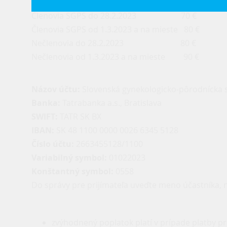
Členovia SGPS do 28.2.2023 70 €
Členovia SGPS od 1.3.2023 a na mieste 80 €
Nečlenovia do 28.2.2023 80 €
Nečlenovia od 1.3.2023 a na mieste 90 €
Názov účtu:
Slovenská gynekologicko-pôrodnícka 
Banka:
Tatrabanka a.s., Bratislava
SWIFT:
TATR SK BX
IBAN:
SK 48 1100 0000 0026 6345 5128
Číslo účtu:
2663455128/1100
Variabilný symbol:
01022023
Konštantný symbol:
0558
Do správy pre prijímateľa uveďte meno účastníka, n
zvýhodnený poplatok platí v prípade platby 