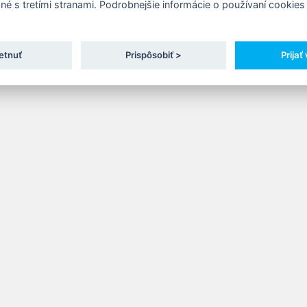
né s tretími stranami. Podrobnejšie informácie o používaní cookies 
ových materiálov a možnosti zakúpenia stravy.
etnuť
Prispôsobiť >
Prijať