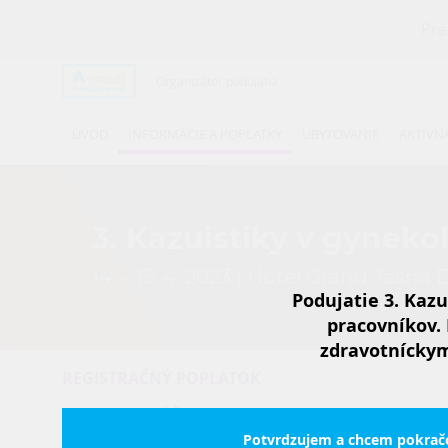
Pre
Organizátor podujatia
ÚVOD
INFORMÁCIE A POPLATKY
UBYTOVANIE
AKTÍVN
3. Kazuistiky v gyneko
14. – 15. 4. 2023 | Hotel Grand Jasn
Podujatie 3. Kazu
pracovníkov. 
zdravotníckym
REGISTRAČNÝ POPLATOK
PRIAMO NA ÚČET SGPS.
Potvrdzujem a chcem pokrač
NUTNÁ REGISTRÁCIA VOPRED NA WWW.AMEDI.S