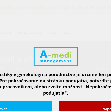
zeráte si stránku archivovaného a už uskutočneného poduja
A ÚČASŤ
ORGANIZAČNÝ SEKRETARIÁT
VIAC >>
lógii a pôrodníctve
á Demänovská Dolina 71, 031 01 Liptovský Mikulá
istiky v gynekológii a pôrodníctve je určené len 
Pre pokračovanie na stránku podujatia, potvrďte 
 pracovníkom, alebo zvoľte možnosť "Nepokračo
podujatia".
ovať
Nepo
K