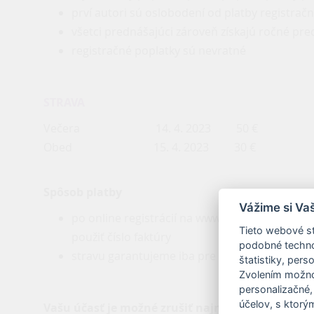
prví autori sú oslobodení od platby registra
všetci prednášajúci zároveň získajú ročné pr
registračné poplatky sú nevratné
STRAVA
Večera 14. 4. 2023 50 €
Obed 15. 4. 2023 30 €
Spôsob platby
Vážime si Va
po online registrácií na www.amedi.sk Vám bu
Tieto webové st
použiť číslo faktúry
podobné technol
stravu garantujeme iba pre účastníkov, ktorí 
štatistiky, pers
Zvolením možnos
personalizačné,
účelov, s ktorý
Vašu účasť je možné zrušiť najneskôr do 14. 3. 2