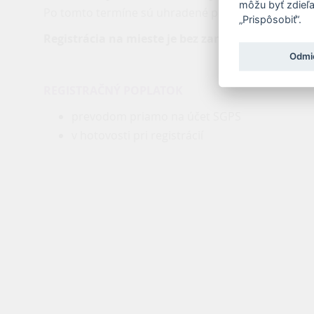
môžu byť zdieľa
Po tomto termíne sú uhradené poplatky nevratné.
„Prispôsobiť“.
Registrácia na mieste je bez zaručenia kongres
Odmi
REGISTRAČNÝ POPLATOK
prevodom priamo na účet SGPS
v hotovosti pri registrácií