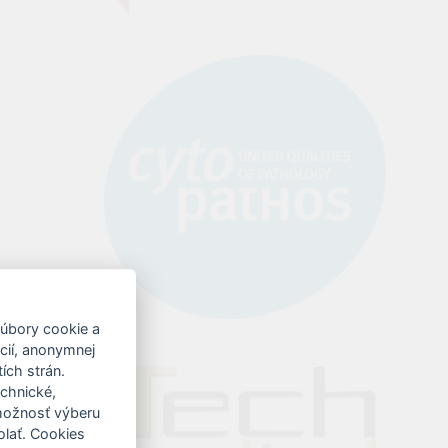
symbol
súbory cookie a
ncií, anonymnej
ích strán.
echnické,
 možnosť výberu
olať. Cookies