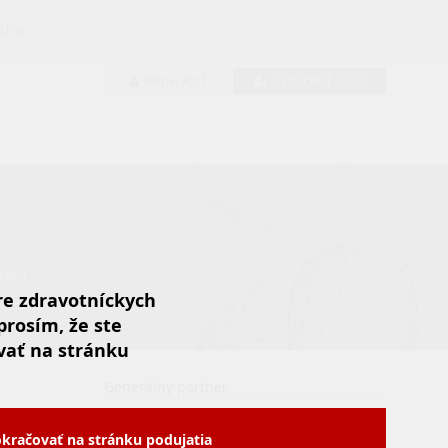
tia.
PRIHLÁSIŤ
VYTVORIŤ ÚČET
š 1
pre zdravotníckych
prosím, že ste
vať na stránku
Generálny partner
kračovať na stránku podujatia