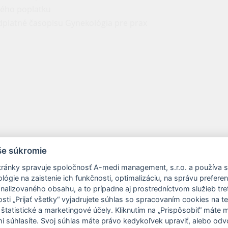
čného poplatku
edplatné časopisu Gynekológia pre prax
še súkromie
de vygenerovaná zálohová faktúra, prosíme ako variabilný 
ránky spravuje spoločnosť A-medi management, s.r.o. a používa 
ógie na zaistenie ich funkčnosti, optimalizáciu, na správu prefere
realizovali úhradu vopred
onalizovaného obsahu, a to prípadne aj prostredníctvom služieb tret
ti „Prijať všetky“ vyjadrujete súhlas so spracovaním cookies na t
 štatistické a marketingové účely. Kliknutím na „Prispôsobiť“ máte
mi súhlasíte. Svoj súhlas máte právo kedykoľvek upraviť, alebo odv
023.