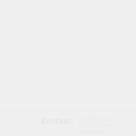
Kontakt
:
Mgr. Alica Kozics
kozics@amedi.sk
0910 413 070