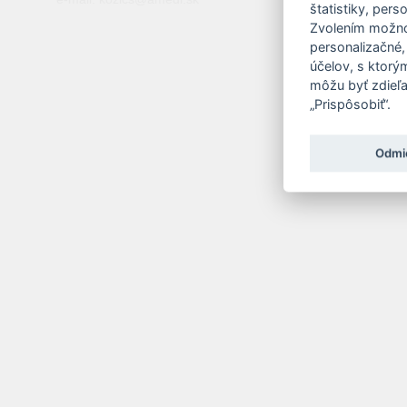
štatistiky, pers
Zvolením možnos
personalizačné,
účelov, s ktorý
môžu byť zdieľa
„Prispôsobiť“.
Odmi