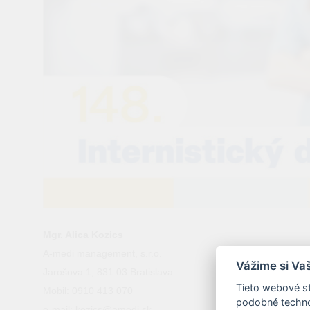
Mgr. Alica Kozics
A-medi management, s.r.o.
Vážime si Va
Jarošova 1, 831 03 Bratislava
Tieto webové st
Mobil: 0910 413 070
podobné technol
e-mail: kozics@amedi.sk