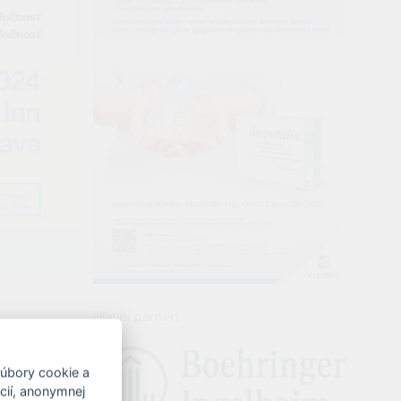
Hlavní parneri
súbory cookie a
ncií, anonymnej