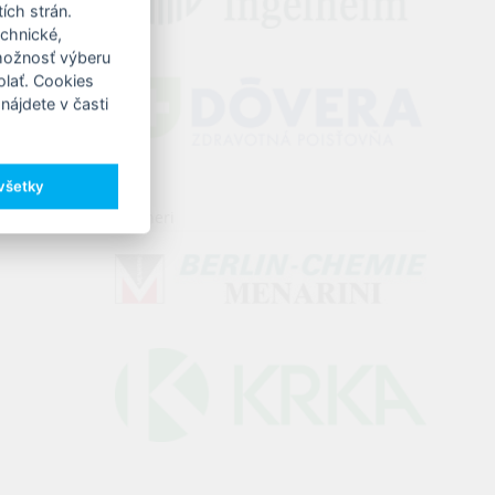
ích strán.
echnické,
 možnosť výberu
olať. Cookies
nájdete v časti
 všetky
Partneri