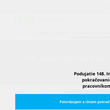
Pre
Organizátor podujatia
ÚVOD
INFORMÁCIE A POPLATKY
ORGANIZAČNÝ SEKRETA
148. Internistický deň
7. 11. 2024 | Hotel Park Inn Rybné ná
Podujatie 148. I
pokračovanie
pracovníkom
Potvrdzujem a chcem pokrač