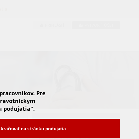
tia.
PRIHLÁSIŤ
VYTVORIŤ ÚČET
 pracovníkov. Pre
zdravotníckym
 podujatia".
kračovať na stránku podujatia