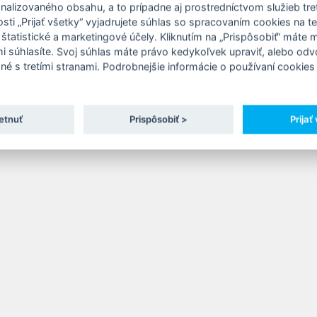
onalizovaného obsahu, a to prípadne aj prostredníctvom služieb tret
ti „Prijať všetky“ vyjadrujete súhlas so spracovaním cookies na t
 štatistické a marketingové účely. Kliknutím na „Prispôsobiť“ máte
mi súhlasíte. Svoj súhlas máte právo kedykoľvek upraviť, alebo odv
né s tretími stranami. Podrobnejšie informácie o používaní cookies 
etnuť
Prispôsobiť >
Prijať