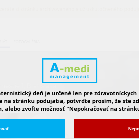
zeráte si stránku archivovaného a už uskutočneného poduja
RIÁT
FOTOGALÉRIA
mestie 1, Bratislava
nternistický deň je určené len pre zdravotníckych
 na stránku podujatia, potvrďte prosím, že ste 
, alebo zvoľte možnosť "Nepokračovať na stránku
ovať
Nepo