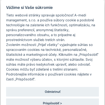
Prezeráte si stránku archivovaného a už
Vážime si Vaše súkromie
uskutočneného podujatia.
Tieto webové stránky spravuje spoločnosť A-medi
management, s.r.o. a používa súbory cookie a podobné
person_off
arrow_drop_down
technológie na zaistenie ich funkčnosti, optimalizáciu, na
správu preferencií, anonymnej štatistiky,
personalizovaného obsahu, a to prípadne aj
Toggle
prostredníctvom služieb tretích strán.
Podujatie Akadémia funkčnej diagnostiky
navigation
Zvolením možnosti „Prijať všetky“ vyjadrujete súhlas so
v pneumológii je určené len pre
Vytvorenie nového
spracovaním cookies na technické, personalizačné,
zdravotníckych pracovníkov. Pre
štatistické a marketingové účely. Kliknutím na „Prispôsobiť“
používateľského účtu
pokračovanie na stránku podujatia,
máte možnosť výberu účelov, s ktorými súhlasíte. Svoj
súhlas máte právo kedykoľvek upraviť, alebo odvolať.
potvrďte prosím, že ste zdravotníckym
Registrácia slúži na identifikáciu užívateľa a evidenciu
Cookies môžu byť zdieľané s tretími stranami.
pracovníkom, alebo zvoľte možnosť
Vašich predplatených časopisov a registrácií na podujatie.
Podrobnejšie informácie o používaní cookies nájdete v
"Nepokračovať na stránku podujatia".
Prihlásení užívatelia majú možnosť vyplniť a odoslať
časti „Prispôsobiť“.
autodidaktické testy.
Odmietnuť
Potvrdzujem a chcem pokračovať
Vaše nové prihlasovacie údaje
Prispôsobiť >