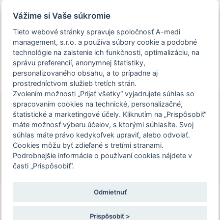
Prezeráte si stránku archivovaného a už
Vážime si Vaše súkromie
uskutočneného podujatia.
Tieto webové stránky spravuje spoločnosť A-medi
management, s.r.o. a používa súbory cookie a podobné
person_off
arrow_drop_down
technológie na zaistenie ich funkčnosti, optimalizáciu, na
správu preferencií, anonymnej štatistiky,
personalizovaného obsahu, a to prípadne aj
Toggle
prostredníctvom služieb tretích strán.
Podujatie VIII. Kazuistiky v internej
navigation
Zvolením možnosti „Prijať všetky“ vyjadrujete súhlas so
medicíne a kardiológii je určené len pre
spracovaním cookies na technické, personalizačné,
zdravotníckych pracovníkov. Pre
štatistické a marketingové účely. Kliknutím na „Prispôsobiť“
VIII. Kazuistiky v internej
pokračovanie na stránku podujatia,
máte možnosť výberu účelov, s ktorými súhlasíte. Svoj
medicíne a kardiológii
súhlas máte právo kedykoľvek upraviť, alebo odvolať.
potvrďte prosím, že ste zdravotníckym
Cookies môžu byť zdieľané s tretími stranami.
7. – 8. 2. 2025 | Hotel Holiday Inn Športová 2, 010
pracovníkom, alebo zvoľte možnosť
Podrobnejšie informácie o používaní cookies nájdete v
01 Žilina
"Nepokračovať na stránku podujatia".
časti „Prispôsobiť“.
Odmietnuť
Potvrdzujem a chcem pokračovať
Holiday Inn
zabezpečuje A-medi management, Ing. Helena
Prispôsobiť >