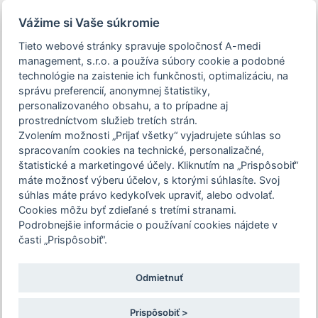
person_off
arrow_drop_down
Vážime si Vaše súkromie
Tieto webové stránky spravuje spoločnosť A-medi
Toggle
management, s.r.o. a používa súbory cookie a podobné
navigation
technológie na zaistenie ich funkčnosti, optimalizáciu, na
správu preferencií, anonymnej štatistiky,
personalizovaného obsahu, a to prípadne aj
prostredníctvom služieb tretích strán.
Podujatie Inhalačná a antialergická liečba
Zvolením možnosti „Prijať všetky“ vyjadrujete súhlas so
v rukách VLD - stručné repetitórium pre
Vytvorenie nového
spracovaním cookies na technické, personalizačné,
prax je určené len pre zdravotníckych
štatistické a marketingové účely. Kliknutím na „Prispôsobiť“
používateľského účtu
pracovníkov. Pre pokračovanie na stránku
máte možnosť výberu účelov, s ktorými súhlasíte. Svoj
súhlas máte právo kedykoľvek upraviť, alebo odvolať.
podujatia, potvrďte prosím, že ste
Registrácia slúži na identifikáciu užívateľa a evidenciu
Cookies môžu byť zdieľané s tretími stranami.
zdravotníckym pracovníkom, alebo zvoľte
Vašich predplatených časopisov a registrácií na podujatie.
Podrobnejšie informácie o používaní cookies nájdete v
možnosť "Nepokračovať na stránku
Prihlásení užívatelia majú možnosť vyplniť a odoslať
časti „Prispôsobiť“.
podujatia".
autodidaktické testy.
Odmietnuť
Potvrdzujem a chcem pokračovať
Vaše nové prihlasovacie údaje
Prispôsobiť >