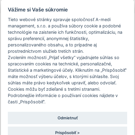
person_off
arrow_drop_down
Vážime si Vaše súkromie
Tieto webové stránky spravuje spoločnosť A-medi
Toggle
management, s.r.o. a používa súbory cookie a podobné
navigation
technológie na zaistenie ich funkčnosti, optimalizáciu, na
správu preferencií, anonymnej štatistiky,
personalizovaného obsahu, a to prípadne aj
prostredníctvom služieb tretích strán.
Podujatie Očkovanie (nielen) v špeciálnych
Zvolením možnosti „Prijať všetky“ vyjadrujete súhlas so
situáciách
Vytvorenie nového
spracovaním cookies na technické, personalizačné,
(15. časť)
štatistické a marketingové účely. Kliknutím na „Prispôsobiť“
používateľského účtu
– update prevencie respiračných infekcií je
máte možnosť výberu účelov, s ktorými súhlasíte. Svoj
súhlas máte právo kedykoľvek upraviť, alebo odvolať.
určené len pre zdravotníckych
Registrácia slúži na identifikáciu užívateľa a evidenciu
Cookies môžu byť zdieľané s tretími stranami.
pracovníkov. Pre pokračovanie na stránku
Vašich predplatených časopisov a registrácií na podujatie.
Podrobnejšie informácie o používaní cookies nájdete v
podujatia, potvrďte prosím, že ste
Prihlásení užívatelia majú možnosť vyplniť a odoslať
časti „Prispôsobiť“.
zdravotníckym pracovníkom, alebo zvoľte
autodidaktické testy.
možnosť "Nepokračovať na stránku
Odmietnuť
podujatia".
Vaše nové prihlasovacie údaje
Prispôsobiť >