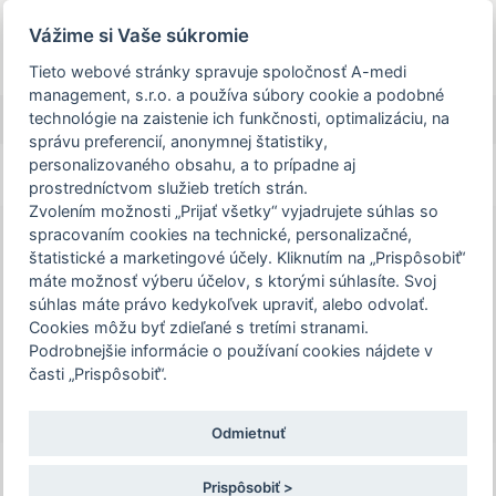
Prezeráte si stránku archivovaného a už
Vážime si Vaše súkromie
uskutočneného podujatia.
Tieto webové stránky spravuje spoločnosť A-medi
management, s.r.o. a používa súbory cookie a podobné
person_off
arrow_drop_down
technológie na zaistenie ich funkčnosti, optimalizáciu, na
správu preferencií, anonymnej štatistiky,
personalizovaného obsahu, a to prípadne aj
Toggle
prostredníctvom služieb tretích strán.
Podujatie XXI. ročník odbornej
navigation
Zvolením možnosti „Prijať všetky“ vyjadrujete súhlas so
konferencie Surveillance nemocničných
spracovaním cookies na technické, personalizačné,
nákaz je určené len pre zdravotníckych
štatistické a marketingové účely. Kliknutím na „Prispôsobiť“
XXI. ročník odbornej
pracovníkov. Pre pokračovanie na stránku
máte možnosť výberu účelov, s ktorými súhlasíte. Svoj
konferencie Surveillance
súhlas máte právo kedykoľvek upraviť, alebo odvolať.
podujatia, potvrďte prosím, že ste
nemocničných nákaz
Cookies môžu byť zdieľané s tretími stranami.
zdravotníckym pracovníkom, alebo zvoľte
Podrobnejšie informácie o používaní cookies nájdete v
13. – 14. 11. 2025 | Hotel Jánošík Jánošíkovo
možnosť "Nepokračovať na stránku
časti „Prispôsobiť“.
nábrežie 1, 031 01 Liptovský Mikuláš
podujatia".
Odmietnuť
Potvrdzujem a chcem pokračovať
REGISTRÁCIA
Prispôsobiť >