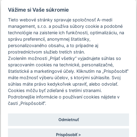
Prezeráte si stránku archivovaného a už
Vážime si Vaše súkromie
uskutočneného podujatia.
Tieto webové stránky spravuje spoločnosť A-medi
management, s.r.o. a používa súbory cookie a podobné
person_off
arrow_drop_down
technológie na zaistenie ich funkčnosti, optimalizáciu, na
správu preferencií, anonymnej štatistiky,
personalizovaného obsahu, a to prípadne aj
Toggle
prostredníctvom služieb tretích strán.
Podujatie Sympózium intervenčnej
navigation
Zvolením možnosti „Prijať všetky“ vyjadrujete súhlas so
rádiológie Slovenska je určené len pre
spracovaním cookies na technické, personalizačné,
zdravotníckych pracovníkov. Pre
štatistické a marketingové účely. Kliknutím na „Prispôsobiť“
Sympózium intervenčnej
pokračovanie na stránku podujatia,
máte možnosť výberu účelov, s ktorými súhlasíte. Svoj
rádiológie Slovenska
súhlas máte právo kedykoľvek upraviť, alebo odvolať.
potvrďte prosím, že ste zdravotníckym
Cookies môžu byť zdieľané s tretími stranami.
7. – 8. 5. 2026 | Kasárne/Kulturpark Kukučínova 2,
pracovníkom, alebo zvoľte možnosť
Podrobnejšie informácie o používaní cookies nájdete v
040 01 Juh, Košice
"Nepokračovať na stránku podujatia".
časti „Prispôsobiť“.
Odmietnuť
Potvrdzujem a chcem pokračovať
Prispôsobiť >