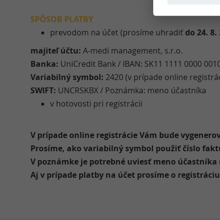
SPÔSOB PLATBY
prevodom na účet (prosíme uhradiť
do 24. 8.
majiteľ účtu:
A-medi management, s.r.o.
Banka:
UniCredit Bank / IBAN: SK11 1111 0000 001
Variabilný symbol:
2420 (v prípade online registrác
SWIFT:
UNCRSKBX / Poznámka: meno účastníka
v hotovosti pri registrácii
V prípade online registrácie Vám bude vygenero
Prosíme, ako variabilný symbol použiť číslo fakt
V poznámke je potrebné uviesť meno účastníka na
Aj v prípade platby na účet prosíme o registráciu