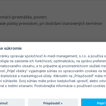
entácii (prednáška, poster)
pade platby prevodom, pri dodržaní stanovených termínov
ová taška
še súkromie
ránky spravuje spoločnosť A-medi management, s.r.o. a používa 
tníkom
ógie na zaistenie ich funkčnosti, optimalizáciu, na správu prefere
onalizovaného obsahu, a to prípadne aj prostredníctvom služieb tret
ti „Prijať všetky“ vyjadrujete súhlas so spracovaním cookies na t
 štatistické a marketingové účely. Kliknutím na „Prispôsobiť“ máte
mi súhlasíte. Svoj súhlas máte právo kedykoľvek upraviť, alebo odv
né s tretími stranami. Podrobnejšie informácie o používaní cookies 
Obed (7. 9. 2020)
S
10 €
etnuť
Prispôsobiť >
Prijať