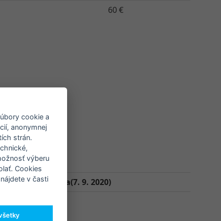
60 €
súbory cookie a
ncií, anonymnej
ích strán.
echnické,
 možnosť výberu
olať. Cookies
nájdete v časti
poločenská večera(7. 9. 2020)
20 €
 všetky