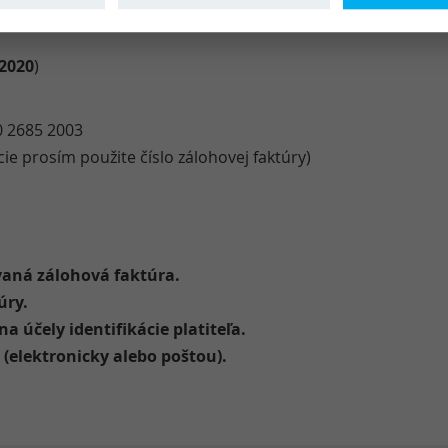
 2020
)
0 2685 2003
ie prosím použite číslo zálohovej faktúry)
vaná zálohová faktúra.
úry.
 účely identifikácie platiteľa.
 (elektronicky alebo poštou).