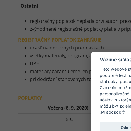
Ostatní
registračný poplatok neplatia prví autori prez
zvýhodnené registračné poplatky platia v prí
REGISTRAČNÝ POPLATOK ZAHRŇUJE
účasť na odborných prednáškach
všetky materiály, program, abstrakty, kongres
Vážime si Va
DPH
Tieto webové st
materiály garantujeme len prihláseným účas
podobné technol
pri dodržaní stanovených termínov
štatistiky, pers
Zvolením možnos
personalizačné,
POPLATKY
účelov, s ktorý
môžu byť zdieľa
Večera (6. 9. 2020)
„Prispôsobiť“.
15 €
Odmi