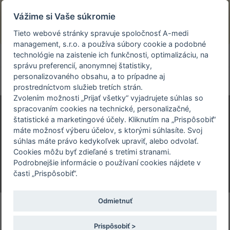
Prezeráte si stránku archivovaného a už
Vážime si Vaše súkromie
uskutočneného podujatia.
Tieto webové stránky spravuje spoločnosť A-medi
management, s.r.o. a používa súbory cookie a podobné
person_off
arrow_drop_down
technológie na zaistenie ich funkčnosti, optimalizáciu, na
správu preferencií, anonymnej štatistiky,
personalizovaného obsahu, a to prípadne aj
Toggle
prostredníctvom služieb tretích strán.
navigation
Zvolením možnosti „Prijať všetky“ vyjadrujete súhlas so
spracovaním cookies na technické, personalizačné,
štatistické a marketingové účely. Kliknutím na „Prispôsobiť“
60. DÉREROV MEMORIÁL A
máte možnosť výberu účelov, s ktorými súhlasíte. Svoj
DÉREROV DEŇ
súhlas máte právo kedykoľvek upraviť, alebo odvolať.
Cookies môžu byť zdieľané s tretími stranami.
3. 4. 2020 | Konferenčné priestory MZ SR
Podrobnejšie informácie o používaní cookies nájdete v
Limbová 2, Kramáre, Bratislava
časti „Prispôsobiť“.
Odmietnuť
INFORMOVAŤ KOLEGU
Prispôsobiť >