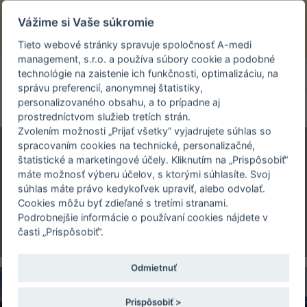
Prezeráte si stránku archivovaného a už
Vážime si Vaše súkromie
uskutočneného podujatia.
Tieto webové stránky spravuje spoločnosť A-medi
management, s.r.o. a používa súbory cookie a podobné
person_off
arrow_drop_down
technológie na zaistenie ich funkčnosti, optimalizáciu, na
správu preferencií, anonymnej štatistiky,
personalizovaného obsahu, a to prípadne aj
Toggle
prostredníctvom služieb tretích strán.
navigation
Zvolením možnosti „Prijať všetky“ vyjadrujete súhlas so
spracovaním cookies na technické, personalizačné,
štatistické a marketingové účely. Kliknutím na „Prispôsobiť“
56. Dérerov memoriál
máte možnosť výberu účelov, s ktorými súhlasíte. Svoj
a Dérerov deň
súhlas máte právo kedykoľvek upraviť, alebo odvolať.
Cookies môžu byť zdieľané s tretími stranami.
01. 04. 2016 | konferenčné priestory Ministerstva
Podrobnejšie informácie o používaní cookies nájdete v
zdravotníctva SR Limbová 2, Bratislava
časti „Prispôsobiť“.
Odmietnuť
Prispôsobiť >