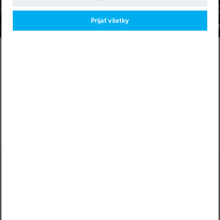
Prijať všetky
KOORDINÁTORI VEDECKÉHO PROGRAMU
prof. MUDr. Ivica Lazúrová, DrSc., FRCP
doc. MUDr. Soňa Kiňová, PhD.
Adresa
A-medi management, s.r.o.
Bárdošova 2, 831 01 Bratislava