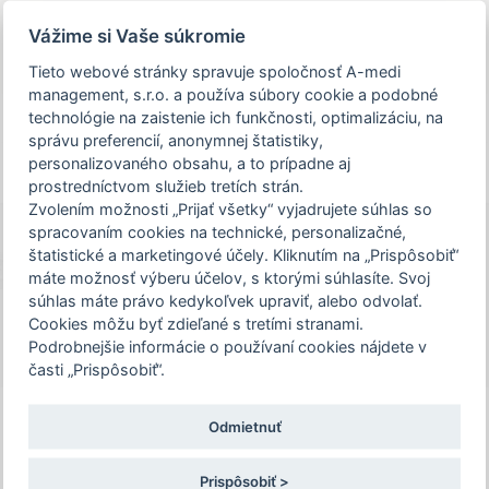
Prezeráte si stránku archivovaného a už
Vážime si Vaše súkromie
uskutočneného podujatia.
Tieto webové stránky spravuje spoločnosť A-medi
management, s.r.o. a používa súbory cookie a podobné
person_off
arrow_drop_down
technológie na zaistenie ich funkčnosti, optimalizáciu, na
správu preferencií, anonymnej štatistiky,
personalizovaného obsahu, a to prípadne aj
Toggle
prostredníctvom služieb tretích strán.
Podujatie XXXIX. DNI MLADÝCH
navigation
Zvolením možnosti „Prijať všetky“ vyjadrujete súhlas so
INTERNISTOV je určené len pre
spracovaním cookies na technické, personalizačné,
zdravotníckych pracovníkov. Pre
štatistické a marketingové účely. Kliknutím na „Prispôsobiť“
XXXIX. DNI MLADÝCH
pokračovanie na stránku podujatia,
máte možnosť výberu účelov, s ktorými súhlasíte. Svoj
INTERNISTOV
súhlas máte právo kedykoľvek upraviť, alebo odvolať.
potvrďte prosím, že ste zdravotníckym
Cookies môžu byť zdieľané s tretími stranami.
2. – 3. 6. 2022 | Hotel TURIEC A. Sokolíka 2, Martin
pracovníkom, alebo zvoľte možnosť
Podrobnejšie informácie o používaní cookies nájdete v
"Nepokračovať na stránku podujatia".
časti „Prispôsobiť“.
Konferenčný poplatok
Odmietnuť
Potvrdzujem a chcem pokračovať
• 50 €
- registrácia je vopred nutná
Prispôsobiť >