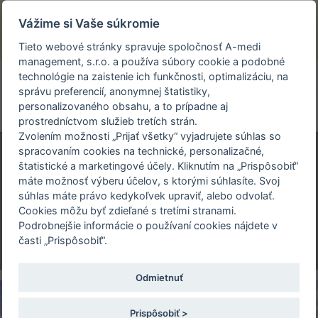
Prezeráte si stránku archivovaného a už
Vážime si Vaše súkromie
uskutočneného podujatia.
Tieto webové stránky spravuje spoločnosť A-medi
management, s.r.o. a používa súbory cookie a podobné
person_off
arrow_drop_down
technológie na zaistenie ich funkčnosti, optimalizáciu, na
správu preferencií, anonymnej štatistiky,
personalizovaného obsahu, a to prípadne aj
Toggle
prostredníctvom služieb tretích strán.
navigation
Zvolením možnosti „Prijať všetky“ vyjadrujete súhlas so
spracovaním cookies na technické, personalizačné,
štatistické a marketingové účely. Kliknutím na „Prispôsobiť“
AKTUÁLNE TRENDY V
máte možnosť výberu účelov, s ktorými súhlasíte. Svoj
DIAGNOSTIKE MYOPATIÍ
súhlas máte právo kedykoľvek upraviť, alebo odvolať.
IV. POMPEHO DEŇ
Cookies môžu byť zdieľané s tretími stranami.
Podrobnejšie informácie o používaní cookies nájdete v
9.-10. jún 2016 | Hotel TURIEC**** Martin
časti „Prispôsobiť“.
Odmietnuť
Prispôsobiť >