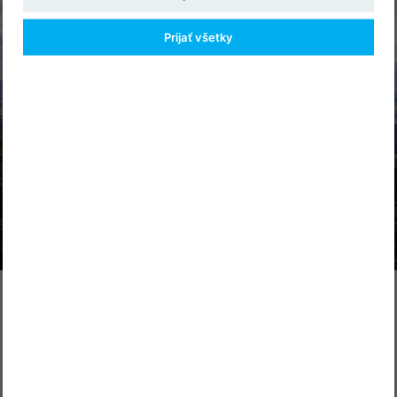
Prijať všetky
doc. MUDr. Peter Špalek, PhD.
odborný garant podujatia
koordinátor vedeckého programu