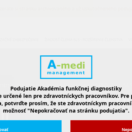
zeráte si stránku archivovaného a už uskutočneného poduja
ZAČNÉ ZABEZPEČENIE
ŽIADOSŤ ČLENA SLS - ROZŠÍRENIE ČLENSTVA
V
ntných pneumológov a ftizeológov SPFS, o. z. SL
Podujatie Akadémia funkčnej diagnostiky
kčnej diagnosti
e určené len pre zdravotníckych pracovníkov. Pre
a, potvrďte prosím, že ste zdravotníckym pracovní
ii
možnosť "Nepokračovať na stránku podujatia".
ika 2, 911 01 Trenčín
ovať
Nepo