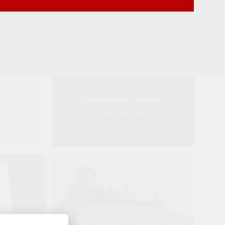
Potrebujete poradiť?
0904 948 664
te
novosedlikova@amedi.sk