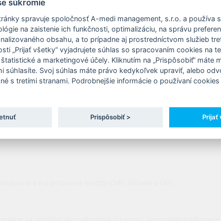
še súkromie
ránky spravuje spoločnosť A-medi management, s.r.o. a používa 
ógie na zaistenie ich funkčnosti, optimalizáciu, na správu prefere
onalizovaného obsahu, a to prípadne aj prostredníctvom služieb tret
ti „Prijať všetky“ vyjadrujete súhlas so spracovaním cookies na t
 štatistické a marketingové účely. Kliknutím na „Prispôsobiť“ máte
mi súhlasíte. Svoj súhlas máte právo kedykoľvek upraviť, alebo odv
né s tretími stranami. Podrobnejšie informácie o používaní cookies 
etnuť
Prispôsobiť >
Prijať
delávania a má pridelené kredity CME, SKSaPA a SKF.
 možné sa prihlásiť ako náhradník na email: novosedlikova@amedi.