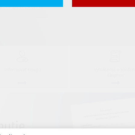
ž bola ukončená.
Informovať kolegu
Vyhlásenie o konflik
záujmov