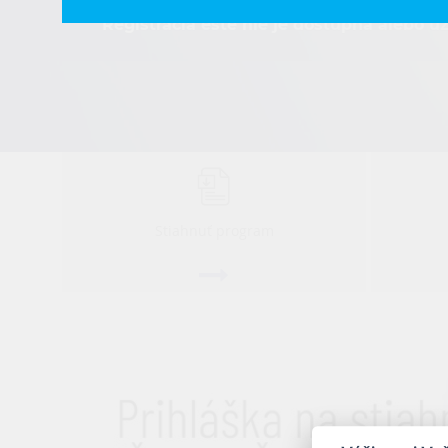
Registrácia ešte nie je dostupná alebo u
Stiahnuť program