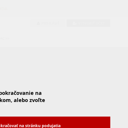
tia.
PRIHLÁSIŤ
VYTVORIŤ ÚČET
IAC >>
S
ky
 pokračovanie na
kom, alebo zvoľte
kračovať na stránku podujatia