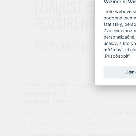
Vážime si Va
Tieto webové st
podobné technol
štatistiky, pers
Zvolením možnos
personalizačné,
účelov, s ktorý
môžu byť zdieľa
„Prispôsobiť“.
Odmi
Koordinátori odborného podujatia:
MUDr. Mária Drugdová
MUDr. Katarína Dostálová
Podujatie je zaradené do kontinuálneho medicínskeho vz
Registrácia je uzavretá z dôvodu naplnenia kapacity.
V prípade prekročenia kapacity plánovaného podujatia je