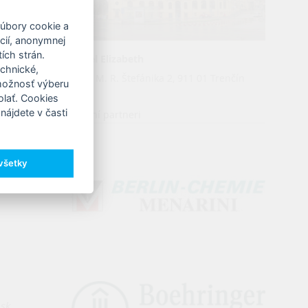
súbory cookie a
ncií, anonymnej
ích strán.
Hotel Elizabeth
echnické,
Gen. M. R. Štefánika 2, 911 01 Trenčín
 možnosť výberu
olať. Cookies
nájdete v časti
Hlavní partneri
 všetky
sk