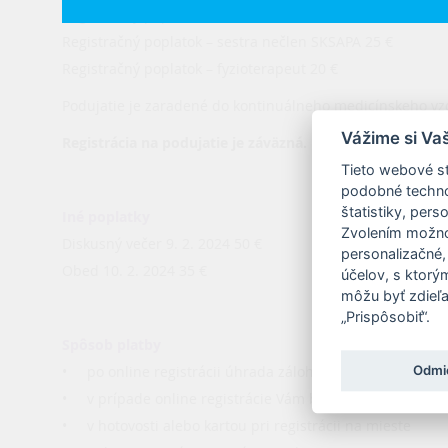
Registračný poplatok – sestra člen SKSAPA 20 €
Registračný poplatok – sestra nečlen SKSAPA 25 €
Registračný poplatok – fyzioterapeut 20 €
Podujatie je zaradené do kontinuálneho medicínskeho vz
Vážime si Va
Registrácia na podujatie je záväzná. Registračný poplato
Tieto webové st
podobné technol
štatistiky, pers
Iné poplatky
Zvolením možnos
Diskusný večer 9. 2. 2024 50 €
personalizačné,
Obed 10. 2. 2024 35 €
účelov, s ktorý
môžu byť zdieľa
„Prispôsobiť“.
Spôsob platby
• po online registrácii úhrada zálohovej faktúry
Odmi
• v prípade online registrácie Vám bude vygenerovaná zál
• v hotovosti alebo kartou pri registrácii na mieste