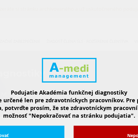
zeráte si stránku archivovaného a už uskutočneného poduja
ZAČNÉ ZABEZPEČENIE
ŽIADOSŤ ČLENA SLS - ROZŠÍRENIE ČLENSTVA
V
agnostiky
Podujatie Akadémia funkčnej diagnostiky
 M. R. Štefánika 2, 911 01 Trenčín
e určené len pre zdravotníckych pracovníkov. Pre
a, potvrďte prosím, že ste zdravotníckym pracovní
možnosť "Nepokračovať na stránku podujatia".
ovať
Nepo