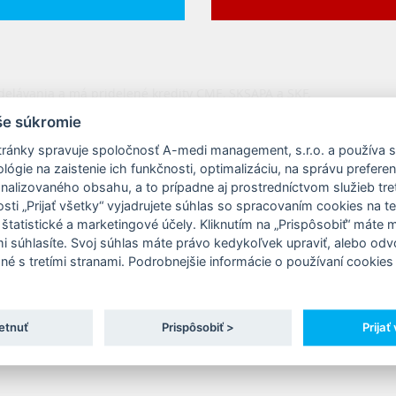
delávania a má pridelené kredity CME, SKSAPA a SKF.
še súkromie
k je nevratný.
ránky spravuje spoločnosť A-medi management, s.r.o. a používa 
ógie na zaistenie ich funkčnosti, optimalizáciu, na správu prefere
onalizovaného obsahu, a to prípadne aj prostredníctvom služieb tret
ti „Prijať všetky“ vyjadrujete súhlas so spracovaním cookies na t
 štatistické a marketingové účely. Kliknutím na „Prispôsobiť“ máte
mi súhlasíte. Svoj súhlas máte právo kedykoľvek upraviť, alebo odv
né s tretími stranami. Podrobnejšie informácie o používaní cookies 
etnuť
Prispôsobiť >
Prijať
ohová faktúra; prosíme, ako variabilný symbol použiť číslo faktúr