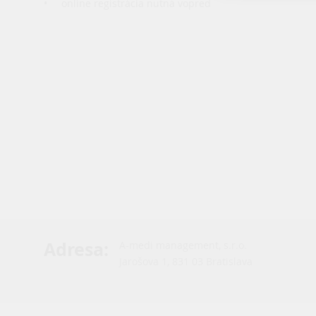
• online registrácia nutná vopred
Adresa
:
A-medi management, s.r.o.
Jarošova 1, 831 03 Bratislava