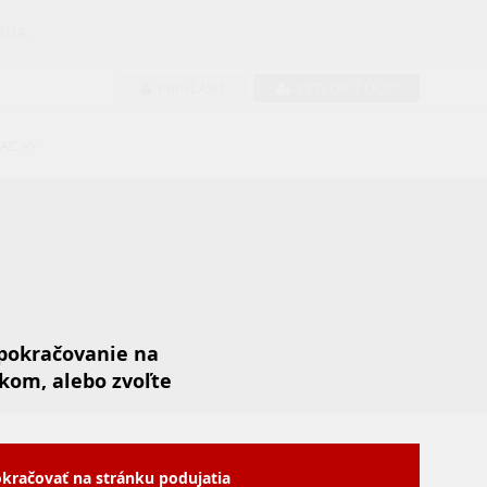
tia.
PRIHLÁSIŤ
VYTVORIŤ ÚČET
IAC >>
 pokračovanie na
kom, alebo zvoľte
Hlavní partneri
kračovať na stránku podujatia