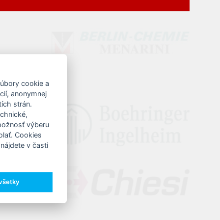
súbory cookie a
ncií, anonymnej
ích strán.
echnické,
 možnosť výberu
olať. Cookies
nájdete v časti
 všetky
y