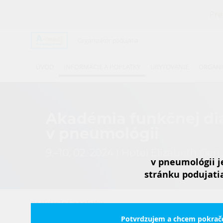
Pre
Organizátor podujatia
ÚVOD
INFORMÁCIE A POPLATKY
UBYTOVANIE
ORGANI
Akadémia funkčnej di
v pneumológii
9.–10. 02. 2024 | Hotel Elizabeth Gen.
v pneumológii j
stránku podujati
Registračné poplatky
Registračný poplatok - lekár 40 €
Potvrdzujem a chcem pokrač