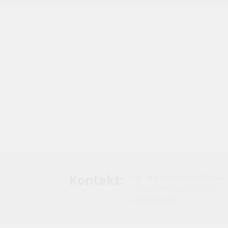
Kontakt
:
Ing. Martina Novosedlíková
novosedlikova@amedi.sk
0904 948 664