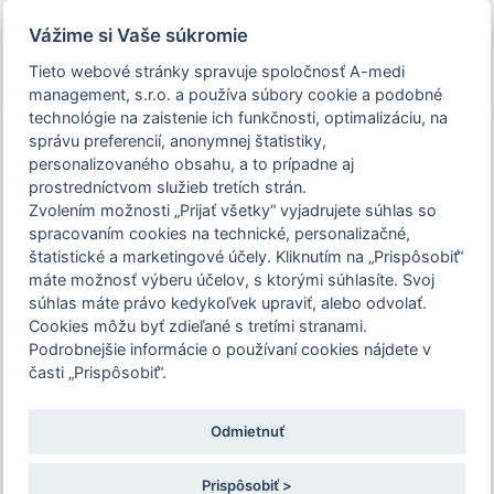
person_off
arrow_drop_down
Vážime si Vaše súkromie
Tieto webové stránky spravuje spoločnosť A-medi
Toggle
management, s.r.o. a používa súbory cookie a podobné
navigation
technológie na zaistenie ich funkčnosti, optimalizáciu, na
správu preferencií, anonymnej štatistiky,
personalizovaného obsahu, a to prípadne aj
prostredníctvom služieb tretích strán.
Podujatie 12. Burza imunodeficiencií je
Zvolením možnosti „Prijať všetky“ vyjadrujete súhlas so
určené len pre zdravotníckych
Vytvorenie nového
spracovaním cookies na technické, personalizačné,
pracovníkov. Pre pokračovanie na stránku
štatistické a marketingové účely. Kliknutím na „Prispôsobiť“
používateľského účtu
podujatia, potvrďte prosím, že ste
máte možnosť výberu účelov, s ktorými súhlasíte. Svoj
súhlas máte právo kedykoľvek upraviť, alebo odvolať.
zdravotníckym pracovníkom, alebo zvoľte
Registrácia slúži na identifikáciu užívateľa a evidenciu
Cookies môžu byť zdieľané s tretími stranami.
možnosť "Nepokračovať na stránku
Vašich predplatených časopisov a registrácií na podujatie.
Podrobnejšie informácie o používaní cookies nájdete v
podujatia".
Prihlásení užívatelia majú možnosť vyplniť a odoslať
časti „Prispôsobiť“.
autodidaktické testy.
Odmietnuť
Potvrdzujem a chcem pokračovať
Vaše nové prihlasovacie údaje
Prispôsobiť >