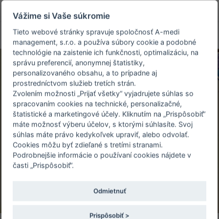
person_off
arrow_drop_down
Vážime si Vaše súkromie
Tieto webové stránky spravuje spoločnosť A-medi
Toggle
management, s.r.o. a používa súbory cookie a podobné
navigation
technológie na zaistenie ich funkčnosti, optimalizáciu, na
správu preferencií, anonymnej štatistiky,
personalizovaného obsahu, a to prípadne aj
prostredníctvom služieb tretích strán.
Predstavujeme
Zvolením možnosti „Prijať všetky“ vyjadrujete súhlas so
novú aplikáciu pre
spracovaním cookies na technické, personalizačné,
štatistické a marketingové účely. Kliknutím na „Prispôsobiť“
rodičov Bebbo
máte možnosť výberu účelov, s ktorými súhlasíte. Svoj
súhlas máte právo kedykoľvek upraviť, alebo odvolať.
23.04.2024 | Kongresová sála MZ SR Limbová 2,
Cookies môžu byť zdieľané s tretími stranami.
Podrobnejšie informácie o používaní cookies nájdete v
Bratislava
časti „Prispôsobiť“.
Odmietnuť
Prispôsobiť >