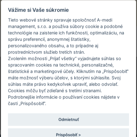
Prezeráte si stránku archivovaného a už
Vážime si Vaše súkromie
uskutočneného podujatia.
Tieto webové stránky spravuje spoločnosť A-medi
management, s.r.o. a používa súbory cookie a podobné
person_off
arrow_drop_down
technológie na zaistenie ich funkčnosti, optimalizáciu, na
správu preferencií, anonymnej štatistiky,
personalizovaného obsahu, a to prípadne aj
Toggle
prostredníctvom služieb tretích strán.
navigation
Zvolením možnosti „Prijať všetky“ vyjadrujete súhlas so
spracovaním cookies na technické, personalizačné,
štatistické a marketingové účely. Kliknutím na „Prispôsobiť“
32. CELOŠTÁTNA
máte možnosť výberu účelov, s ktorými súhlasíte. Svoj
KONFERENCIA SLOVENSKEJ
súhlas máte právo kedykoľvek upraviť, alebo odvolať.
SPOLOČNOSTI
Cookies môžu byť zdieľané s tretími stranami.
DORASTOVÉHO LEKÁRSTVA
Podrobnejšie informácie o používaní cookies nájdete v
časti „Prispôsobiť“.
22. - 23. 9. 2017 | Doškolovacie a rekreačné
zariadenie Sociálnej poisťovne Staré hory
Odmietnuť
Prispôsobiť >