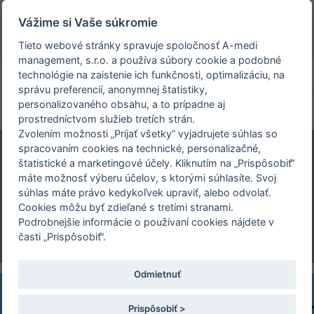
Prezeráte si stránku archivovaného a už
Vážime si Vaše súkromie
uskutočneného podujatia.
Tieto webové stránky spravuje spoločnosť A-medi
management, s.r.o. a používa súbory cookie a podobné
person_off
arrow_drop_down
technológie na zaistenie ich funkčnosti, optimalizáciu, na
správu preferencií, anonymnej štatistiky,
personalizovaného obsahu, a to prípadne aj
Toggle
prostredníctvom služieb tretích strán.
navigation
Zvolením možnosti „Prijať všetky“ vyjadrujete súhlas so
spracovaním cookies na technické, personalizačné,
štatistické a marketingové účely. Kliknutím na „Prispôsobiť“
59. DÉREROV MEMORIÁL A
máte možnosť výberu účelov, s ktorými súhlasíte. Svoj
DÉREROV DEŇ
súhlas máte právo kedykoľvek upraviť, alebo odvolať.
Cookies môžu byť zdieľané s tretími stranami.
29. 03. 2019 | Konferenčné priestory MZ SR
Podrobnejšie informácie o používaní cookies nájdete v
Limbová 2, Kramáre, Bratislava
časti „Prispôsobiť“.
Odmietnuť
Prispôsobiť >