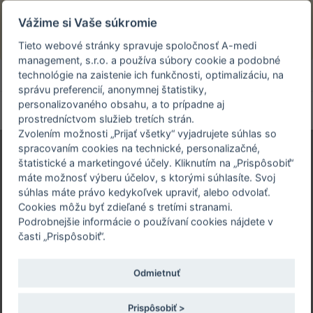
Prezeráte si stránku archivovaného a už
Vážime si Vaše súkromie
uskutočneného podujatia.
Tieto webové stránky spravuje spoločnosť A-medi
management, s.r.o. a používa súbory cookie a podobné
person_off
arrow_drop_down
technológie na zaistenie ich funkčnosti, optimalizáciu, na
správu preferencií, anonymnej štatistiky,
personalizovaného obsahu, a to prípadne aj
Toggle
prostredníctvom služieb tretích strán.
navigation
Zvolením možnosti „Prijať všetky“ vyjadrujete súhlas so
spracovaním cookies na technické, personalizačné,
štatistické a marketingové účely. Kliknutím na „Prispôsobiť“
máte možnosť výberu účelov, s ktorými súhlasíte. Svoj
XXVII. GETLÍKOV
súhlas máte právo kedykoľvek upraviť, alebo odvolať.
DEŇ
Cookies môžu byť zdieľané s tretími stranami.
Podrobnejšie informácie o používaní cookies nájdete v
časti „Prispôsobiť“.
16. 03. 2017 | UN Bratislava, Nemocnica sv.
Cyrila a Metoda Antolská 11, Bratislava
Odmietnuť
Celoslovenská pracovná konferencia
s medzinárodnou účasťou
Prispôsobiť >