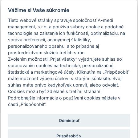
person_off
arrow_drop_down
Vážime si Vaše súkromie
Tieto webové stránky spravuje spoločnosť A-medi
REGISTRÁCIA
Toggle
management, s.r.o. a používa súbory cookie a podobné
navigation
technológie na zaistenie ich funkčnosti, optimalizáciu, na
správu preferencií, anonymnej štatistiky,
personalizovaného obsahu, a to prípadne aj
Vzdelávanie budúcich
prostredníctvom služieb tretích strán.
Podujatie Vzdelávanie budúcich expertov
expertov medicíny v
Zvolením možnosti „Prijať všetky“ vyjadrujete súhlas so
medicíny v špecializačnom odbore
špecializačnom odbore
spracovaním cookies na technické, personalizačné,
gastroenterológia „VNEMY" 2026 je určené
gastroenterológia „VNEMY"
štatistické a marketingové účely. Kliknutím na „Prispôsobiť“
len pre zdravotníckych pracovníkov. Pre
2026
máte možnosť výberu účelov, s ktorými súhlasíte. Svoj
súhlas máte právo kedykoľvek upraviť, alebo odvolať.
pokračovanie na stránku podujatia,
29. – 30. 10. 2026 | Hotel Jánošík Jánošíkovo
Cookies môžu byť zdieľané s tretími stranami.
potvrďte prosím, že ste zdravotníckym
nábrežie 1, 031 01 Liptovský Mikuláš
Podrobnejšie informácie o používaní cookies nájdete v
pracovníkom, alebo zvoľte možnosť
časti „Prispôsobiť“.
"Nepokračovať na stránku podujatia".
Odmietnuť
REGISTRÁCIA
Potvrdzujem a chcem pokračovať
29.10.2026
30.10.2026
Prispôsobiť >