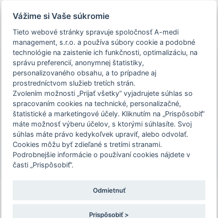
person_off
arrow_drop_down
Vážime si Vaše súkromie
Tieto webové stránky spravuje spoločnosť A-medi
REGISTRÁCIA
Toggle
management, s.r.o. a používa súbory cookie a podobné
navigation
technológie na zaistenie ich funkčnosti, optimalizáciu, na
správu preferencií, anonymnej štatistiky,
personalizovaného obsahu, a to prípadne aj
Vzdelávanie budúcich
prostredníctvom služieb tretích strán.
Podujatie Vzdelávanie budúcich expertov
expertov medicíny v
Zvolením možnosti „Prijať všetky“ vyjadrujete súhlas so
medicíny v špecializačnom odbore
špecializačnom odbore
spracovaním cookies na technické, personalizačné,
gastroenterológia „VNEMY" 2026 je určené
gastroenterológia „VNEMY"
štatistické a marketingové účely. Kliknutím na „Prispôsobiť“
len pre zdravotníckych pracovníkov. Pre
2026
máte možnosť výberu účelov, s ktorými súhlasíte. Svoj
súhlas máte právo kedykoľvek upraviť, alebo odvolať.
pokračovanie na stránku podujatia,
29. – 30. 10. 2026 | Hotel Jánošík Jánošíkovo
Cookies môžu byť zdieľané s tretími stranami.
potvrďte prosím, že ste zdravotníckym
nábrežie 1, 031 01 Liptovský Mikuláš
Podrobnejšie informácie o používaní cookies nájdete v
pracovníkom, alebo zvoľte možnosť
časti „Prispôsobiť“.
"Nepokračovať na stránku podujatia".
Odmietnuť
Vnemy 2025 si môžete pozrieť
TU
Potvrdzujem a chcem pokračovať
Prispôsobiť >