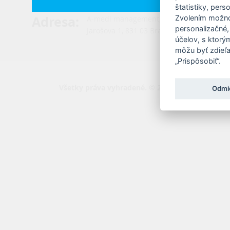
štatistiky, pers
Adresa
:
Zvolením možnos
A-medi management, s.r.o.
personalizačné,
Jarošova 1, 831 03 Bratislava
účelov, s ktorý
môžu byť zdieľa
„Prispôsobiť“.
Všetky práva vyhradené. © 2026 A-medi managem
Odmi