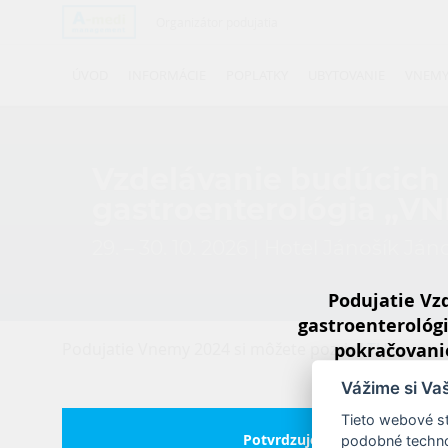
Organizátor podujatia
ÚVOD
INFORMÁCIE
POPLATKY
UBYTOVANIE
VNEMY
Vzdelávanie budúcich 
gastroenterológia „V
29. – 30. 10. 2026 | Hotel Jánošík Já
Podujatie Vz
gastroenterológi
pokračovanie
Podujatie Vnemy 2024 si môžete pozrieť
TU
pracovníkom
Vážime si Va
Tieto webové st
Potvrdzujem a chcem pokrač
podobné technol