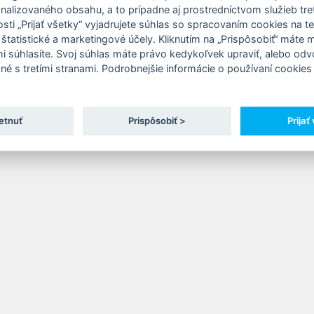
onalizovaného obsahu, a to prípadne aj prostredníctvom služieb tret
Kontakt
:
ti „Prijať všetky“ vyjadrujete súhlas so spracovaním cookies na t
Ing. Martina Hlinková
 štatistické a marketingové účely. Kliknutím na „Prispôsobiť“ máte
hlinkova@amedi.sk
mi súhlasíte. Svoj súhlas máte právo kedykoľvek upraviť, alebo odv
0910 413 070
né s tretími stranami. Podrobnejšie informácie o používaní cookies 
ent s.r.o. | Vzdelávanie budúcich expertov medicíny v špecia
etnuť
Prispôsobiť >
Prijať