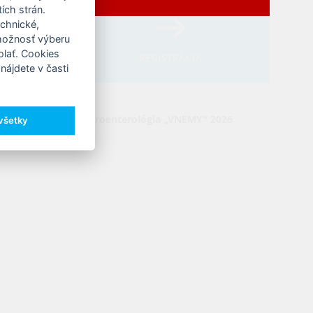
ích strán.
east
echnické,
 možnosť výberu
olať. Cookies
REGISTRÁCIA
nájdete v časti
lizačnom odbore gastroenterológia „VNEMY" 2026
 všetky