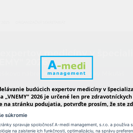
 2025
ORGANIZAČNÝ SEKRETARIÁT
expertov medicíny v špecia
NEMY" 2026
nošíkovo nábrežie 1, 031 01 Liptovský Mikuláš
delávanie budúcich expertov medicíny v špeciali
a „VNEMY" 2026 je určené len pre zdravotníckych
 na stránku podujatia, potvrďte prosím, že ste 
, alebo zvoľte možnosť "Nepokračovať na stránku
še súkromie
ránky spravuje spoločnosť A-medi management, s.r.o. a používa 
ovať
Nepo
ógie na zaistenie ich funkčnosti, optimalizáciu, na správu prefere