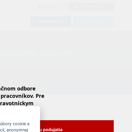
PRIHLÁSIŤ
VYTVORIŤ ÚČET
UBYTOVANIE
REGISTRÁCIA
lizačnom odbore
začnom odbore
 pracovníkov. Pre
zdravotníckym
 podujatia".
súbory cookie a
kračovať na stránku podujatia
ncií, anonymnej