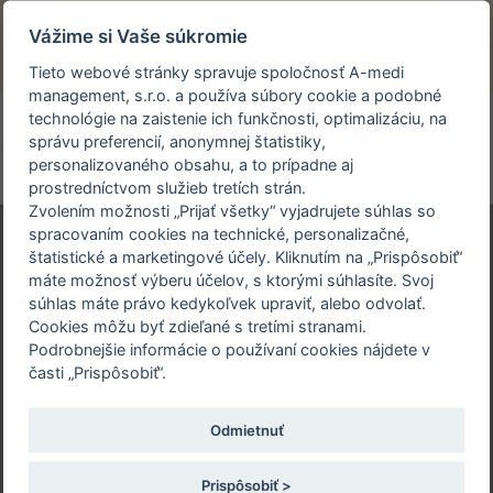
Prezeráte si stránku archivovaného a už
Vážime si Vaše súkromie
uskutočneného podujatia.
Tieto webové stránky spravuje spoločnosť A-medi
management, s.r.o. a používa súbory cookie a podobné
person_off
arrow_drop_down
technológie na zaistenie ich funkčnosti, optimalizáciu, na
správu preferencií, anonymnej štatistiky,
personalizovaného obsahu, a to prípadne aj
Toggle
prostredníctvom služieb tretích strán.
navigation
Zvolením možnosti „Prijať všetky“ vyjadrujete súhlas so
spracovaním cookies na technické, personalizačné,
štatistické a marketingové účely. Kliknutím na „Prispôsobiť“
máte možnosť výberu účelov, s ktorými súhlasíte. Svoj
FESTIVAL
súhlas máte právo kedykoľvek upraviť, alebo odvolať.
NEUROKAZUISTÍK
Cookies môžu byť zdieľané s tretími stranami.
Podrobnejšie informácie o používaní cookies nájdete v
časti „Prispôsobiť“.
3-4. marec 2017 | Hotel Kaskády Sliač
3.-4. MAREC 2017
Odmietnuť
Registrácia ešte nie je dostupná alebo už bola
ukončená.
Prispôsobiť >