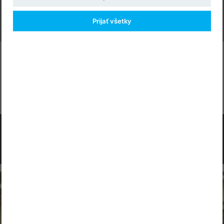
Prijať všetky
Stiahnuť program
Informovať kolegu
Potrebujete poradiť?
+421 2 556 472 47
0903 224 625
marketing@amedi.sk