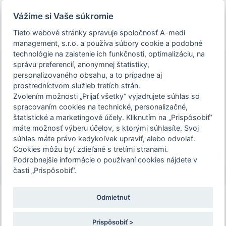
person_off
arrow_drop_down
Vážime si Vaše súkromie
Tieto webové stránky spravuje spoločnosť A-medi
REGISTRÁCIA
Toggle
management, s.r.o. a používa súbory cookie a podobné
navigation
technológie na zaistenie ich funkčnosti, optimalizáciu, na
správu preferencií, anonymnej štatistiky,
personalizovaného obsahu, a to prípadne aj
Vzdelávanie budúcich
prostredníctvom služieb tretích strán.
Podujatie Vzdelávanie budúcich expertov
expertov medicíny v
Zvolením možnosti „Prijať všetky“ vyjadrujete súhlas so
medicíny v špecializačnom odbore
špecializačnom odbore
spracovaním cookies na technické, personalizačné,
gastroenterológia „VNEMY" 2026 je určené
gastroenterológia „VNEMY"
štatistické a marketingové účely. Kliknutím na „Prispôsobiť“
len pre zdravotníckych pracovníkov. Pre
2026
máte možnosť výberu účelov, s ktorými súhlasíte. Svoj
súhlas máte právo kedykoľvek upraviť, alebo odvolať.
pokračovanie na stránku podujatia,
29. – 30. 10. 2026 | Hotel Jánošík Jánošíkovo
Cookies môžu byť zdieľané s tretími stranami.
potvrďte prosím, že ste zdravotníckym
nábrežie 1, 031 01 Liptovský Mikuláš
Podrobnejšie informácie o používaní cookies nájdete v
pracovníkom, alebo zvoľte možnosť
časti „Prispôsobiť“.
"Nepokračovať na stránku podujatia".
Požiadavka na ubytovanie
Odmietnuť
Potvrdzujem a chcem pokračovať
Prispôsobiť >