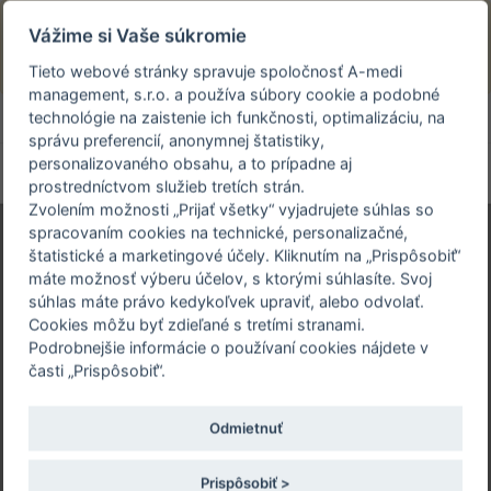
Prezeráte si stránku archivovaného a už
Vážime si Vaše súkromie
uskutočneného podujatia.
Tieto webové stránky spravuje spoločnosť A-medi
management, s.r.o. a používa súbory cookie a podobné
person_off
arrow_drop_down
technológie na zaistenie ich funkčnosti, optimalizáciu, na
správu preferencií, anonymnej štatistiky,
personalizovaného obsahu, a to prípadne aj
Toggle
prostredníctvom služieb tretích strán.
navigation
Zvolením možnosti „Prijať všetky“ vyjadrujete súhlas so
spracovaním cookies na technické, personalizačné,
štatistické a marketingové účely. Kliknutím na „Prispôsobiť“
máte možnosť výberu účelov, s ktorými súhlasíte. Svoj
3. KAZUISTIKY V
súhlas máte právo kedykoľvek upraviť, alebo odvolať.
INTERNEJ MEDICÍNE
Cookies môžu byť zdieľané s tretími stranami.
Podrobnejšie informácie o používaní cookies nájdete v
A KARDIOLÓGII
časti „Prispôsobiť“.
6. - 7. 2. 2020 | Holiday Inn Športová 568/2, 010
Odmietnuť
10 Žilina
Prispôsobiť >
Registrácia ešte nie je dostupná alebo už bola